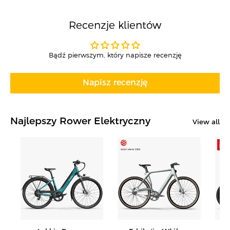
r
o
m
Recenzje klientów
o
c
Bądź pierwszym, który napisze recenzję
y
j
n
Napisz recenzję
a
Najlepszy Rower Elektryczny
View all