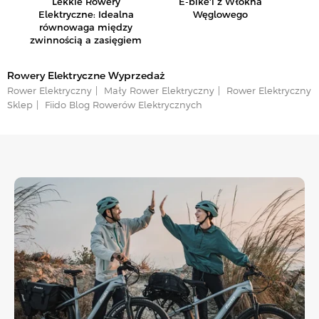
Lekkie Rowery
E-bike'i z Włókna
R
Elektryczne: Idealna
Węglowego
Sk
równowaga między
zwinnością a zasięgiem
Rowery Elektryczne Wyprzedaż
Rower Elektryczny
Mały Rower Elektryczny
Rower Elektryczny
Sklep
Fiido Blog Rowerów Elektrycznych