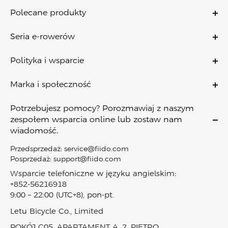
Polecane produkty
C11
Seria e-rowerów
C11 Pro
Rower elektryczny​
C21
Polityka i wsparcie
Rower elektryczny turystyczny
C700
Polityka gwarancyjna
Rower elektryczny cargo
Marka i społeczność
X
Polityka płatności
Karbonowy rower elektryczny
O Nas
D11
Wysyłka i dostawa
Potrzebujesz pomocy? Porozmawiaj z naszym
Rower elektryczny miejski
Kontakt
Air
zespołem wsparcia online lub zostaw nam
Polityka zwrotów
Rower elektryczny składany
wiadomość.
Zostań dealerem
Titan
Polityka prywatności
Mały rower elektryczny
Kariera
M1 Pro
Przedsprzedaż:
service@fiido.com
Warunki korzystania z usługi
Hulajnogi elektryczne
Posprzedaż:
support@fiido.com
Program partnerski
Nomads
Prawa własności intelektualnej Prawa
Akcesoria
Wsparcie telefoniczne w języku angielskim:
Program nagród Fiido
T2
O Klarna
+852-56216918
Dostępne rowery elektryczne
Blog
D3 Pro
9:00 – 22:00 (UTC+8), pon-pt.
Śledź moje zamówienie
Porównanie produktów
Informacje prasowe
Nomads Pro
Mapa strony
Letu Bicycle Co., Limited
Filmy i recenzje
T3
POKÓJ C05, APARTAMENT A, 2. PIĘTRO,